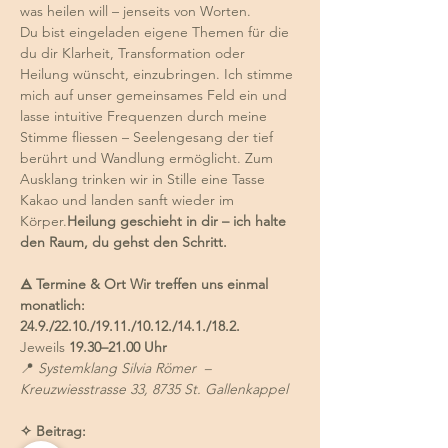
was heilen will – jenseits von Worten.
Du bist eingeladen eigene Themen für die 
du dir Klarheit, Transformation oder 
Heilung wünscht, einzubringen. Ich stimme 
mich auf unser gemeinsames Feld ein und 
lasse intuitive Frequenzen durch meine 
Stimme fliessen – Seelengesang der tief 
berührt und Wandlung ermöglicht. Zum 
Ausklang trinken wir in Stille eine Tasse 
Kakao und landen sanft wieder im 
Körper.
Heilung geschieht in dir – ich halte 
den Raum, du gehst den Schritt.
🜁 Termine & Ort Wir treffen uns einmal 
monatlich: 
24.9./22.10./19.11./10.12./14.1./18.2. 
Jeweils 
19.30–21.00 Uhr
📍 
Systemklang Silvia Römer  – 
Kreuzwiesstrasse 33, 8735 St. Gallenkappel
✧ Beitrag: